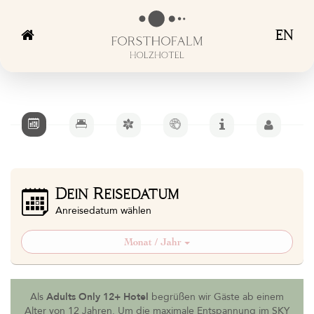
EN
Dein Reisedatum
Anreisedatum wählen
Monat / Jahr
Als
Adults Only 12+ Hotel
begrüßen wir Gäste ab einem
Alter von 12 Jahren. Um die maximale Entspannung im SKY