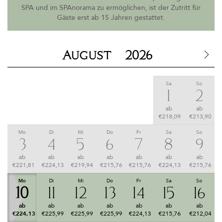
SPA und im SPAnorama zu ermöglichen, ist der Zutritt für
Gäste erst ab 15 Jahren gestattet.
August
2026
Mo
Di
Mi
Do
Fr
Sa
So
27
28
29
30
31
1
2
ab
ab
ab
ab
ab
ab
ab
€221,81
€221,81
€213,90
€218,09
€218,09
€218,09
€213,90
Mo
Di
Mi
Do
Fr
Sa
So
3
4
5
6
7
8
9
ab
ab
ab
ab
ab
ab
ab
€221,81
€224,13
€219,94
€215,76
€215,76
€224,13
€215,76
Mo
Di
Mi
Do
Fr
Sa
So
10
11
12
13
14
15
16
ab
ab
ab
ab
ab
ab
ab
€224,13
€225,99
€225,99
€225,99
€224,13
€215,76
€212,04