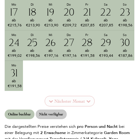
Mo
Di
Mi
Do
Fr
Sa
So
17
18
19
20
21
22
23
ab
ab
ab
ab
ab
ab
ab
€215,76
€213,90
€213,90
€209,72
€207,85
€207,85
€198,56
Mo
Di
Mi
Do
Fr
Sa
So
24
25
26
27
28
29
30
ab
ab
ab
ab
ab
ab
ab
€199,02
€198,56
€197,16
€197,16
€191,58
€193,44
€187,86
Mo
Di
Mi
Do
Fr
Sa
So
31
1
2
3
4
5
6
ab
ab
ab
ab
ab
ab
ab
€191,58
€191,12
€193,44
€191,58
€189,72
€193,44
€191,58
Nächster Monat
Online buchbar
Nicht verfügbar
Die dargestellten Preise verstehen sich
pro Person und Nacht
bei
einer Belegung mit
2 Erwachsene
in Zimmerkategorie
Garden Room